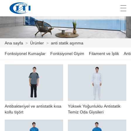
العربية
česky
Deutsch
English
E
Ana sayfa
>
Ürünler
>
anti statik aşınma
Fonksiyonel Kumaşlar
Fonksiyonel Giyim
Filament ve İplik
Anti
ANA SAYFA
ÜRÜNLER
ÖZELLEŞTIRME
HAKKIMIZDA
Antibakteriyel ve antistatik kısa
Yüksek Yoğunluklu Antistatik
HABER
kollu tişört
Temiz Oda Giysileri
ENDÜSTRI