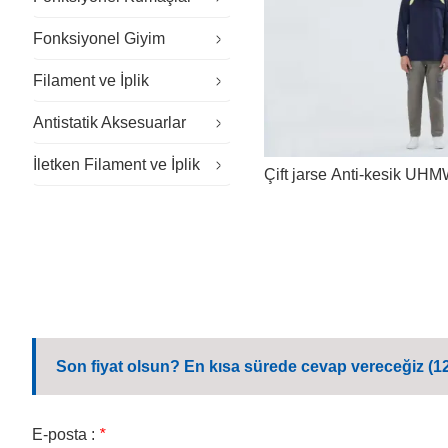
Fonksiyonel Giyim
Özel Kumaşlar
Filament ve İplik
Sürdürülebilir Kumaş
Özel İş Kıyafetleri
Antistatik Aksesuarlar
Dış Mekan Kumaşı
Temiz oda kıyafetleri
Alev Geciktirici İplik
İletken Filament ve İplik
Genel İş Kıyafetleri
Antistatik Eldivenler
Çift jarse Anti-kesik UH
Kurumsal İş Kıyafetleri
Antistatik Şapka
Günlük İş Kıyafetleri
Antistatik Ayakkabı
Okul Üniforması
Mikrofiber Mendil
Son fiyat olsun? En kısa sürede cevap vereceğiz (12
E-posta :
*