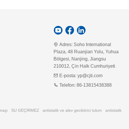
Adres:
Soho International
Plaza, 48 Ruanjian Yolu, Yuhua
Bölgesi, Nanjing, Jiangsu
210012, Çin Halk Cumhuriyeti
E-posta:
yp@cjti.com
Telefon:
86-13815438388
umaşı
SU GEÇİRMEZ
antistatik ve alev geciktirici tulum
antistatik