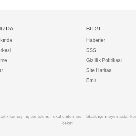
IZDA
BILGI
kında
Haberler
rkezi
SSS
irme
Gizlilik Politikası
ar
Site Haritası
Emir
statik kumaş
iş pantolonu
okul üniforması
Statik içermeyen astar k
ceket