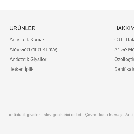
ÜRÜNLER
HAKKIM
Antistatik Kumaş
CJTI Hak
Alev Geciktirici Kumaş
Ar-Ge Me
Antistatik Giysiler
Özelleşt
İletken İplik
Sertifikal
antistatik giysiler
alev geciktirici ceket
Çevre dostu kumaş
Anti