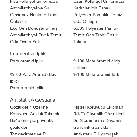
kısa kollu şef üniforması.
Uzun Kollu Şef Üniforması
Antimikrobiyal ve Su
Kadınlar için Esnek
Geçirmez Hastane Tıbbi
Polyester Pamuklu Temiz
Önlükleri
Oda Önlüğü
Eko Geri Dönüştürülmüş
65/35 Polyester Pamuk
Antimikrobiyal Erkek Temiz
Temiz Oda Tıbbi Önlük
Oda Ovma Seti
Takımı
Filament ve İplik
Para aramid iplik
%100 Meta Aramid dikiş
iplikleri
%100 Para Aramid dikiş
%100 Meta-aramid İplik
ipliği
Para-aramid İplik
Antistatik Aksesuarlar
Gözlüklerin Üzerine
Kişisel Koruyucu Ekipman
Koruyucu Gözlük Takmak
(KKD) Güvenlik Gözlükleri
Buğu önleyici güvenlik
Su Sıçramasına Dayanıklı
gözlükleri
Güvenlik Gözlükleri
Toz geçirmez ve PU
Anti-statik PU yumuşak