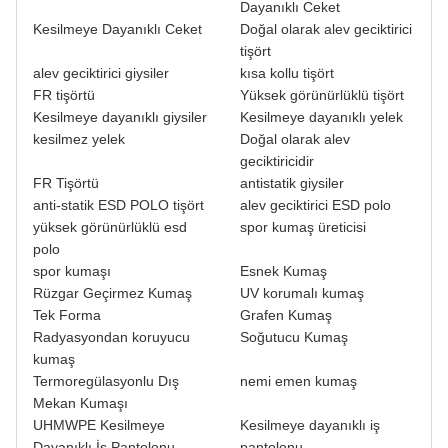
Dayanıklı Ceket
Kesilmeye Dayanıklı Ceket
Doğal olarak alev geciktirici
tişört
alev geciktirici giysiler
kısa kollu tişört
FR tişörtü
Yüksek görünürlüklü tişört
Kesilmeye dayanıklı giysiler
Kesilmeye dayanıklı yelek
kesilmez yelek
Doğal olarak alev
geciktiricidir
FR Tişörtü
antistatik giysiler
anti-statik ESD POLO tişört
alev geciktirici ESD polo
yüksek görünürlüklü esd
spor kumaş üreticisi
polo
spor kumaşı
Esnek Kumaş
Rüzgar Geçirmez Kumaş
UV korumalı kumaş
Tek Forma
Grafen Kumaş
Radyasyondan koruyucu
Soğutucu Kumaş
kumaş
Termoregülasyonlu Dış
nemi emen kumaş
Mekan Kumaşı
UHMWPE Kesilmeye
Kesilmeye dayanıklı iş
Dayanıklı İş Pantolonu
pantolonu