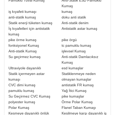
Pamuklu Tuval Kumaş
Anti-Statik ESD Pamuklu
Kumaş
iş kıyafeti kumaşı
kumaş
anti-statik kumaş
doku anti statik
Statik enerji tüketen kumaş
Anti-statik denim
İş kıyafetleri için antistatik
Antistatik astar kumaş
kumaş
pike örme kumaş
pike örgü
fonksiyonel Kumaş
tc pamuklu kumaş
Anti-statik Kumaş
işlevsel Kumaş
Su geçirmez kumaş
Anti-statik Damlacıksız
Kumaş
Ultraviyole dayanıklı
esd kumaşlar
Statik içermeyen astar
Statiklenmeye neden
kumaşı
olmayan kumaşlar
CVC dimi kumaş
antistatik FR kumaş
pamuklu kumaş
Yağ İtici Kumaş
Su Geçirmez CVC Kumaş
pike kumaşlar
polyester kumaş
Örme Polar Kumaş
Polar Kumaş
Flanel Taban Kumaşı
Kesmeye dayanıklı önlük
Kesilmeye karşı dayanıklı iş