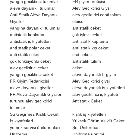
yangın geciktirici tulumlar
FR giyim üreticisi
aleve dayanıklı tulumlar
Alev Geciktirici Giysi
Anti-Statik Aleve Dayanıklı
alev geciktirici conti takım
Giysiler
elbise
yangına dayanıklı tulumlar
antistatik ceket
antistatik kaplama
çok işlevli ceket
antistatik iş kıyafetleri
anti statik kaplama
anti statik polar ceket
anti statik kış ceketi
anti statik ceket
esd ceketi
çok fonksiyonlu ceket
antistatik tulum
alev geciktirici ceket
ceket
yangın geciktirici ceket
aleve dayanıklı fr giyim
FR Giyim Tedarikçisi
Alev Geciktirici giysi
aleve dayanıklı giysiler
aleve dayanıklı iş kıyafetleri
FR Aleve Dayanıklı Giysiler
alev geciktirici iş kıyafeti
turuncu alev geciktirici
Antistatik Ceket
tulumlar
Su Geçirmez Kışlık Ceket
kışlık iş kıyafetleri
İş kıyafetleri
Yüksek Görünürlüklü Ceket
yemek servisi üniformaları
Şef Üniforması
Üniforma
Üniforma üretimi