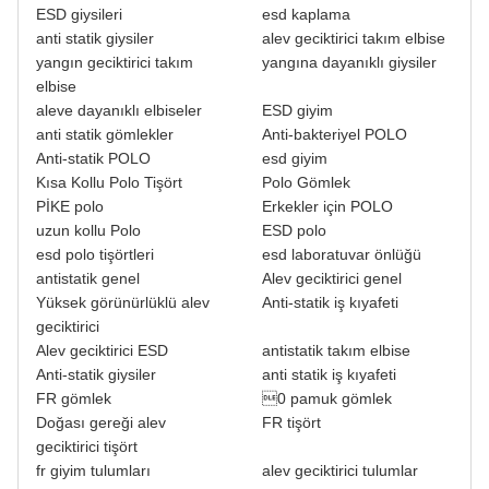
ESD giysileri
esd kaplama
anti statik giysiler
alev geciktirici takım elbise
yangın geciktirici takım
yangına dayanıklı giysiler
elbise
aleve dayanıklı elbiseler
ESD giyim
anti statik gömlekler
Anti-bakteriyel POLO
Anti-statik POLO
esd giyim
Kısa Kollu Polo Tişört
Polo Gömlek
PİKE polo
Erkekler için POLO
uzun kollu Polo
ESD polo
esd polo tişörtleri
esd laboratuvar önlüğü
antistatik genel
Alev geciktirici genel
Yüksek görünürlüklü alev
Anti-statik iş kıyafeti
geciktirici
Alev geciktirici ESD
antistatik takım elbise
Anti-statik giysiler
anti statik iş kıyafeti
FR gömlek
0 pamuk gömlek
Doğası gereği alev
FR tişört
geciktirici tişört
fr giyim tulumları
alev geciktirici tulumlar