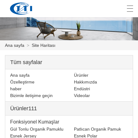
العربية
česky
Deutsch
English
E
Ana sayfa
>
Site Haritası
ANA SAYFA
Tüm sayfalar
ÜRÜNLER
Ana sayfa
Ürünler
Özelleştirme
Hakkımızda
ÖZELLEŞTIRME
haber
Endüstri
Bizimle iletişime geçin
Videolar
HAKKIMIZDA
Ürünler111
HABER
Fonksiyonel Kumaşlar
ENDÜSTRI
Gül Tonlu Organik Pamuklu
Patlıcan Organik Pamuk
Esnek Jersey
Esnek Polar