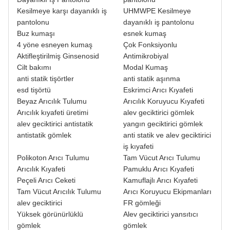
Kesilmeye karşı dayanıklı iş
UHMWPE Kesilmeye
pantolonu
dayanıklı iş pantolonu
Buz kumaşı
esnek kumaş
4 yöne esneyen kumaş
Çok Fonksiyonlu
Aktifleştirilmiş Ginsenosid
Antimikrobiyal
Cilt bakımı
Modal Kumaş
anti statik tişörtler
anti statik aşınma
esd tişörtü
Eskrimci Arıcı Kıyafeti
Beyaz Arıcılık Tulumu
Arıcılık Koruyucu Kıyafeti
Arıcılık kıyafeti üretimi
alev geciktirici gömlek
alev geciktirici antistatik
yangın geciktirici gömlek
antistatik gömlek
anti statik ve alev geciktirici
iş kıyafeti
Polikoton Arıcı Tulumu
Tam Vücut Arıcı Tulumu
Arıcılık Kıyafeti
Pamuklu Arıcı Kıyafeti
Peçeli Arıcı Ceketi
Kamuflajlı Arıcı Kıyafeti
Tam Vücut Arıcılık Tulumu
Arıcı Koruyucu Ekipmanları
alev geciktirici
FR gömleği
Yüksek görünürlüklü
Alev geciktirici yansıtıcı
gömlek
gömlek