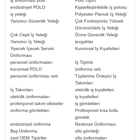
iş üniforması polo
Polo Tişört
endüstriyel POLO
Kişiselleştirilebilir iş polosu
iş yeleği
Polyester-Pamuk İş Yeleği
Yansıtıcı Güvenlik Yeleği
Çok Fonksiyonlu Yüksek
Görünürlüklü İş Yeleği
Çok Cepli İş Yeleği
Örme Güvenlik Yeleği
Yansıtıcı İş Yeleği
tezgahlar
Yiyecek İçecek Servisi
Kurumsal İş Kıyafetleri
Üniforması
personel üniformaları
İş Tişörtü
kurumsal POLO
üniforma seti
personel üniforması seti
Tüylenme Önleyici İş
Takımları
İş Takımları
otelcilik iş kıyafetleri
otelcilik üniformaları
iş kıyafetleri
profesyonel takım elbiseler
iş gömlekleri
üniforma gömlekleri
Profesyonel kısa kollu
gömlek
endüstriyel üniforma
Restoran Üniforması
Baş Üniforma
ofis gömleği
özel OEM Tişörtler
ofis üniformaları