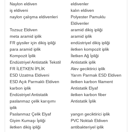
Naylon eldiven
eldivenler
iş eldiveni
kalın eldiven
naylon çalışma eldivenleri
Polyester Pamuklu
Eldivenler
Tozsuz Eldiven
aramid dikiş ipliği
meta aramid iplik
aramid iplik
FR giysiler için dikiş ipliği
endüstriyel dikiş ipliği
para aramid iplik
iletken kompozit iplik
Kompozit İplik
İletken Ağ İpliği
Endüstriyel Antistatik Tekstil
Antistatik iplik
FR İLETKEN İPLİK
Alev geciktirici iplik
ESD Uzatma Eldiveni
Yarım Parmak ESD Eldiven
ESD Açık Parmaklı Eldiven
iletken karbon filament
karbon iplik
Antistatik Elyaf
Endüstriyel Antistatik
iletken karbon fiber
paslanmaz çelik karışımı
Antistatik İplik
iplik
Paslanmaz Çelik Elyaf
yangın geciktirici iplik
Giyim Kumaşı İpliği
PVC Noktalı Eldiven
iletken dikiş ipliği
antibakteriyel iplik