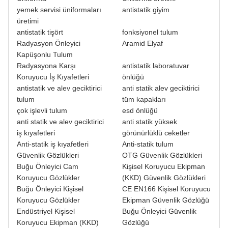
yemek servisi üniformaları
antistatik giyim
üretimi
antistatik tişört
fonksiyonel tulum
Radyasyon Önleyici
Aramid Elyaf
Kapüşonlu Tulum
Radyasyona Karşı
antistatik laboratuvar
Koruyucu İş Kıyafetleri
önlüğü
antistatik ve alev geciktirici
anti statik alev geciktirici
tulum
tüm kapakları
çok işlevli tulum
esd önlüğü
anti statik ve alev geciktirici
anti statik yüksek
iş kıyafetleri
görünürlüklü ceketler
Anti-statik iş kıyafetleri
Anti-statik tulum
Güvenlik Gözlükleri
OTG Güvenlik Gözlükleri
Buğu Önleyici Cam
Kişisel Koruyucu Ekipman
Koruyucu Gözlükler
(KKD) Güvenlik Gözlükleri
Buğu Önleyici Kişisel
CE EN166 Kişisel Koruyucu
Koruyucu Gözlükler
Ekipman Güvenlik Gözlüğü
Endüstriyel Kişisel
Buğu Önleyici Güvenlik
Koruyucu Ekipman (KKD)
Gözlüğü