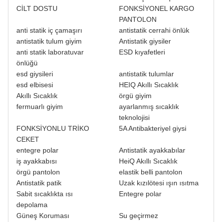
CİLT DOSTU
FONKSİYONEL KARGO
PANTOLON
anti statik iç çamaşırı
antistatik cerrahi önlük
antistatik tulum giyim
Antistatik giysiler
anti statik laboratuvar
ESD kıyafetleri
önlüğü
esd giysileri
antistatik tulumlar
esd elbisesi
HEIQ Akıllı Sıcaklık
Akıllı Sıcaklık
örgü giyim
fermuarlı giyim
ayarlanmış sıcaklık
teknolojisi
FONKSİYONLU TRİKO
5A Antibakteriyel giysi
CEKET
entegre polar
Antistatik ayakkabılar
iş ayakkabısı
HeiQ Akıllı Sıcaklık
örgü pantolon
elastik belli pantolon
Antistatik patik
Uzak kızılötesi ışın ısıtma
Sabit sıcaklıkta ısı
Entegre polar
depolama
Güneş Koruması
Su geçirmez