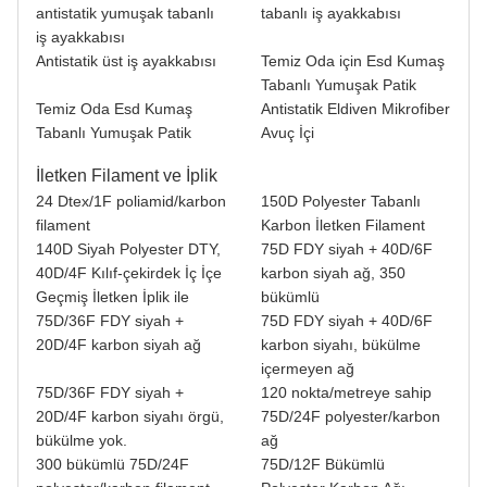
antistatik yumuşak tabanlı
tabanlı iş ayakkabısı
iş ayakkabısı
Antistatik üst iş ayakkabısı
Temiz Oda için Esd Kumaş
Tabanlı Yumuşak Patik
Temiz Oda Esd Kumaş
Antistatik Eldiven Mikrofiber
Tabanlı Yumuşak Patik
Avuç İçi
İletken Filament ve İplik
24 Dtex/1F poliamid/karbon
150D Polyester Tabanlı
filament
Karbon İletken Filament
140D Siyah Polyester DTY,
75D FDY siyah + 40D/6F
40D/4F Kılıf-çekirdek İç İçe
karbon siyah ağ, 350
Geçmiş İletken İplik ile
bükümlü
75D/36F FDY siyah +
75D FDY siyah + 40D/6F
20D/4F karbon siyah ağ
karbon siyahı, bükülme
içermeyen ağ
75D/36F FDY siyah +
120 nokta/metreye sahip
20D/4F karbon siyahı örgü,
75D/24F polyester/karbon
bükülme yok.
ağ
300 bükümlü 75D/24F
75D/12F Bükümlü