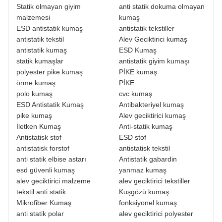
Statik olmayan giyim
anti statik dokuma olmayan
malzemesi
kumaş
ESD antistatik kumaş
antistatik tekstiller
antistatik tekstil
Alev Geciktirici kumaş
antistatik kumaş
ESD Kumaş
statik kumaşlar
antistatik giyim kumaşı
polyester pike kumaş
PİKE kumaş
örme kumaş
PİKE
polo kumaş
cvc kumaş
ESD Antistatik Kumaş
Antibakteriyel kumaş
pike kumaş
Alev geciktirici kumaş
İletken Kumaş
Anti-statik kumaş
Antistatisk stof
ESD stof
antistatisk forstof
antistatisk tekstil
anti statik elbise astarı
Antistatik gabardin
esd güvenli kumaş
yanmaz kumaş
alev geciktirici malzeme
alev geciktirici tekstiller
tekstil anti statik
Kuşgözü kumaş
Mikrofiber Kumaş
fonksiyonel kumaş
anti statik polar
alev geciktirici polyester