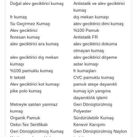
Doğal alev geciktirici kumaş
Antistatik ve alev geciktirici
kumaş
fr kumaş
dış mekan kumaşı
Su Geçirmez Kumaş
alev geciktirici dimi kumaş
Alev geciktirici
%100 Pamuk
floresan kumaş
Antistatik FR
alev geciktirici ara kumaş
alev geciktirici dokuma
olmayan kumaş
alev geciktirici dış mekan
alev geciktirici döşeme
kumaşı
astar kumaşı
%100 pamuklu kumaş
fr kumaşları
fr tekstil
CVC pamuklu kumaş
Alev geciktirici kot kumaşı
pamuk ateşe dayanıklı
pike polo kumaş
kumaş için yangına
dayanıklılık işlemi
Metreyle satılan yanmaz
Geri Dönüştürülmüş
kumaş
Polyester
Organik Pamuk
Sürdürülebilir Kumaş
Oeko-Tex Sertifikalı
Kenevir Karışımı
Geri Dönüştürülmüş Kumaş
Geri Dönüştürülmüş Naylon