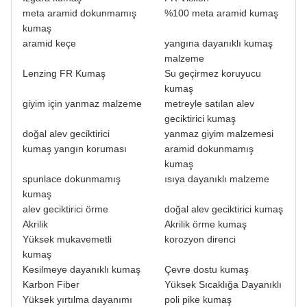
meta aramid dokunmamış
%100 meta aramid kumaş
kumaş
aramid keçe
yangına dayanıklı kumaş
malzeme
Lenzing FR Kumaş
Su geçirmez koruyucu
kumaş
giyim için yanmaz malzeme
metreyle satılan alev
geciktirici kumaş
doğal alev geciktirici
yanmaz giyim malzemesi
kumaş yangın koruması
aramid dokunmamış
kumaş
spunlace dokunmamış
ısıya dayanıklı malzeme
kumaş
alev geciktirici örme
doğal alev geciktirici kumaş
Akrilik
Akrilik örme kumaş
Yüksek mukavemetli
korozyon direnci
kumaş
Kesilmeye dayanıklı kumaş
Çevre dostu kumaş
Karbon Fiber
Yüksek Sıcaklığa Dayanıklı
Yüksek yırtılma dayanımı
poli pike kumaş