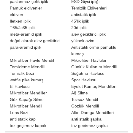
paslanmaz çelik iplik
ESD Giysi ipliği
Pamuk eldivenler
Temizlik Eldivenleri
eldiven
antistatik iplik
İletken iplik
45'lik iplik
T65/Jc35 iplik
20d iplik
meta-aramid iplik
alev geciktirici iplik
doğal olarak alev geciktirici
yüksek azim
para-aramid iplik
Antistatik örme pamuklu
kumaş
Mikrofiber Havlu Mendil
Mikrofiber Havlular
Temizleme Mendili
Günlük Kullanım Mendili
Temizlik Bezi
Soğutma Havlusu
waffle pike kumaş
Spor Havlusu
El Havlusu
Eyelet Kumaş Mendilleri
Mikrofiber Mendiller
Ağ Silme
Göz Kapağı Silme
Tozsuz Mendil
Mikrofiber Mendil
Gözlük Mendili
Lens Bezi
Altın Damga Mendilleri
anti statik kap
anti statik şapka
toz geçirmez kapak
toz geçirmez şapka