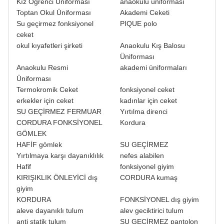
Kız Öğrenci Üniforması
anaokulu üniforması
Toptan Okul Üniforması
Akademi Ceketi
Su geçirmez fonksiyonel
PIQUE polo
ceket
okul kıyafetleri şirketi
Anaokulu Kış Balosu
Üniforması
Anaokulu Resmi
akademi üniformaları
Üniforması
Termokromik Ceket
fonksiyonel ceket
erkekler için ceket
kadınlar için ceket
SU GEÇİRMEZ FERMUAR
Yırtılma direnci
CORDURA FONKSİYONEL
Kordura
GÖMLEK
HAFİF gömlek
SU GEÇİRMEZ
Yırtılmaya karşı dayanıklılık
nefes alabilen
Hafif
fonksiyonel giyim
KIRIŞIKLIK ÖNLEYİCİ dış
CORDURA kumaş
giyim
KORDURA
FONKSİYONEL dış giyim
aleve dayanıklı tulum
alev geciktirici tulum
anti statik tulum
SU GEÇİRMEZ pantolon