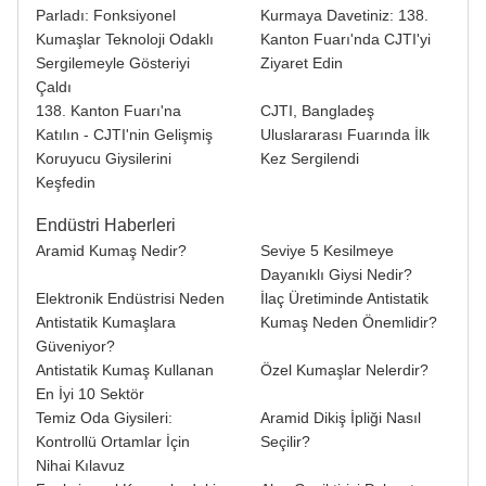
Parladı: Fonksiyonel
Kurmaya Davetiniz: 138.
Kumaşlar Teknoloji Odaklı
Kanton Fuarı'nda CJTI'yi
Sergilemeyle Gösteriyi
Ziyaret Edin
Çaldı
138. Kanton Fuarı'na
CJTI, Bangladeş
Katılın - CJTI'nin Gelişmiş
Uluslararası Fuarında İlk
Koruyucu Giysilerini
Kez Sergilendi
Keşfedin
Endüstri Haberleri
Aramid Kumaş Nedir?
Seviye 5 Kesilmeye
Dayanıklı Giysi Nedir?
Elektronik Endüstrisi Neden
İlaç Üretiminde Antistatik
Antistatik Kumaşlara
Kumaş Neden Önemlidir?
Güveniyor?
Antistatik Kumaş Kullanan
Özel Kumaşlar Nelerdir?
En İyi 10 Sektör
Temiz Oda Giysileri:
Aramid Dikiş İpliği Nasıl
Kontrollü Ortamlar İçin
Seçilir?
Nihai Kılavuz