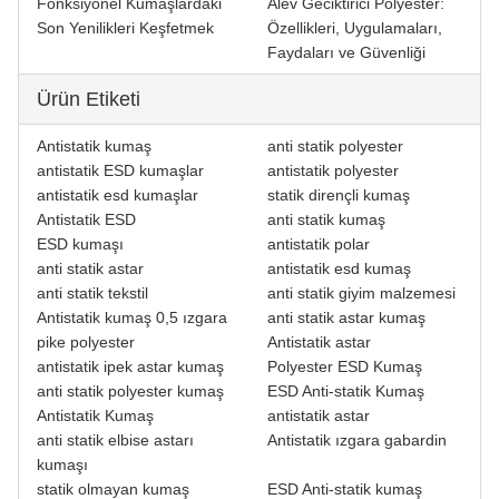
Fonksiyonel Kumaşlardaki
Alev Geciktirici Polyester:
Son Yenilikleri Keşfetmek
Özellikleri, Uygulamaları,
Faydaları ve Güvenliği
Ürün Etiketi
Antistatik kumaş
anti statik polyester
antistatik ESD kumaşlar
antistatik polyester
antistatik esd kumaşlar
statik dirençli kumaş
Antistatik ESD
anti statik kumaş
ESD kumaşı
antistatik polar
anti statik astar
antistatik esd kumaş
anti statik tekstil
anti statik giyim malzemesi
Antistatik kumaş 0,5 ızgara
anti statik astar kumaş
pike polyester
Antistatik astar
antistatik ipek astar kumaş
Polyester ESD Kumaş
anti statik polyester kumaş
ESD Anti-statik Kumaş
Antistatik Kumaş
antistatik astar
anti statik elbise astarı
Antistatik ızgara gabardin
kumaşı
statik olmayan kumaş
ESD Anti-statik kumaş