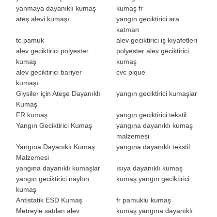
yanmaya dayanıklı kumaş
kumaş fr
ateş alevi kumaşı
yangın geciktirici ara
katman
tc pamuk
alev geciktirici iş kıyafetleri
alev geciktirici polyester
polyester alev geciktirici
kumaş
kumaş
alev geciktirici bariyer
cvc pique
kumaşı
Giysiler için Ateşe Dayanıklı
yangın geciktirici kumaşlar
Kumaş
FR kumaş
yangın geciktirici tekstil
Yangın Geciktirici Kumaş
yangına dayanıklı kumaş
malzemesi
Yangına Dayanıklı Kumaş
yangına dayanıklı tekstil
Malzemesi
yangına dayanıklı kumaşlar
ısıya dayanıklı kumaş
yangın geciktirici naylon
kumaş yangın geciktirici
kumaş
Antistatik ESD Kumaş
fr pamuklu kumaş
Metreyle satılan alev
kumaş yangına dayanıklı