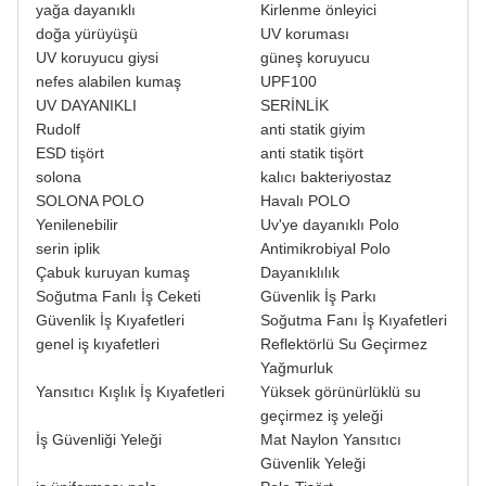
yağa dayanıklı
Kirlenme önleyici
doğa yürüyüşü
UV koruması
UV koruyucu giysi
güneş koruyucu
nefes alabilen kumaş
UPF100
UV DAYANIKLI
SERİNLİK
Rudolf
anti statik giyim
ESD tişört
anti statik tişört
solona
kalıcı bakteriyostaz
SOLONA POLO
Havalı POLO
Yenilenebilir
Uv'ye dayanıklı Polo
serin iplik
Antimikrobiyal Polo
Çabuk kuruyan kumaş
Dayanıklılık
Soğutma Fanlı İş Ceketi
Güvenlik İş Parkı
Güvenlik İş Kıyafetleri
Soğutma Fanı İş Kıyafetleri
genel iş kıyafetleri
Reflektörlü Su Geçirmez
Yağmurluk
Yansıtıcı Kışlık İş Kıyafetleri
Yüksek görünürlüklü su
geçirmez iş yeleği
İş Güvenliği Yeleği
Mat Naylon Yansıtıcı
Güvenlik Yeleği