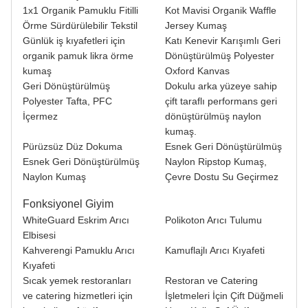
BIZIMLE ILETIŞIME GEÇIN
1x1 Organik Pamuklu Fitilli
Kot Mavisi Organik Waffle
Örme Sürdürülebilir Tekstil
Jersey Kumaş
VIDEOLAR
Günlük iş kıyafetleri için
Katı Kenevir Karışımlı Geri
organik pamuk likra örme
Dönüştürülmüş Polyester
kumaş
Oxford Kanvas
Geri Dönüştürülmüş
Dokulu arka yüzeye sahip
Polyester Tafta, PFC
çift taraflı performans geri
İçermez
dönüştürülmüş naylon
kumaş.
Pürüzsüz Düz Dokuma
Esnek Geri Dönüştürülmüş
Esnek Geri Dönüştürülmüş
Naylon Ripstop Kumaş,
Naylon Kumaş
Çevre Dostu Su Geçirmez
Fonksiyonel Giyim
WhiteGuard Eskrim Arıcı
Polikoton Arıcı Tulumu
Elbisesi
Kahverengi Pamuklu Arıcı
Kamuflajlı Arıcı Kıyafeti
Kıyafeti
Sıcak yemek restoranları
Restoran ve Catering
ve catering hizmetleri için
İşletmeleri İçin Çift Düğmeli