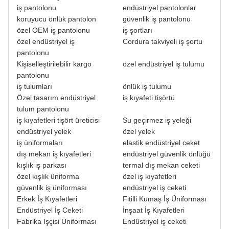
iş pantolonu
endüstriyel pantolonlar
koruyucu önlük pantolon
güvenlik iş pantolonu
özel OEM iş pantolonu
iş şortları
özel endüstriyel iş
Cordura takviyeli iş şortu
pantolonu
Kişiselleştirilebilir kargo
özel endüstriyel iş tulumu
pantolonu
iş tulumları
önlük iş tulumu
Özel tasarım endüstriyel
iş kıyafeti tişörtü
tulum pantolonu
iş kıyafetleri tişört üreticisi
Su geçirmez iş yeleği
endüstriyel yelek
özel yelek
iş üniformaları
elastik endüstriyel ceket
dış mekan iş kıyafetleri
endüstriyel güvenlik önlüğü
kışlık iş parkası
termal dış mekan ceketi
özel kışlık üniforma
özel iş kıyafetleri
güvenlik iş üniforması
endüstriyel iş ceketi
Erkek İş Kıyafetleri
Fitilli Kumaş İş Üniforması
Endüstriyel İş Ceketi
İnşaat İş Kıyafetleri
Fabrika İşçisi Üniforması
Endüstriyel iş ceketi