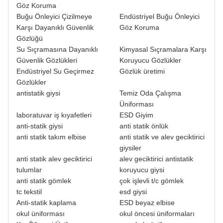
Göz Koruma
Buğu Önleyici Çizilmeye
Endüstriyel Buğu Önleyici
Karşı Dayanıklı Güvenlik
Göz Koruma
Gözlüğü
Su Sıçramasına Dayanıklı
Kimyasal Sıçramalara Karşı
Güvenlik Gözlükleri
Koruyucu Gözlükler
Endüstriyel Su Geçirmez
Gözlük üretimi
Gözlükler
antistatik giysi
Temiz Oda Çalışma
Üniforması
laboratuvar iş kıyafetleri
ESD Giyim
anti-statik giysi
anti statik önlük
anti statik takım elbise
anti statik ve alev geciktirici
giysiler
anti statik alev geciktirici
alev geciktirici antistatik
tulumlar
koruyucu giysi
anti statik gömlek
çok işlevli t/c gömlek
tc tekstil
esd giysi
Anti-statik kaplama
ESD beyaz elbise
okul üniforması
okul öncesi üniformaları