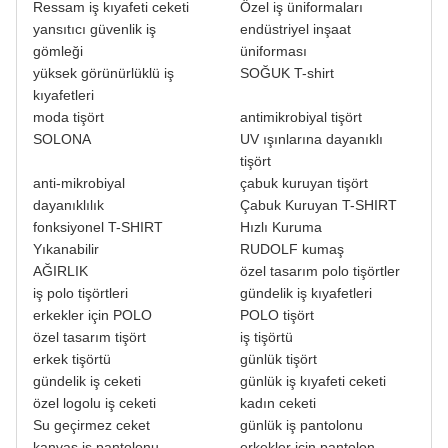
Ressam iş kıyafeti ceketi
Özel iş üniformaları
yansıtıcı güvenlik iş
endüstriyel inşaat
gömleği
üniforması
yüksek görünürlüklü iş
SOĞUK T-shirt
kıyafetleri
moda tişört
antimikrobiyal tişört
SOLONA
UV ışınlarına dayanıklı
tişört
anti-mikrobiyal
çabuk kuruyan tişört
dayanıklılık
Çabuk Kuruyan T-SHIRT
fonksiyonel T-SHIRT
Hızlı Kuruma
Yıkanabilir
RUDOLF kumaş
AĞIRLIK
özel tasarım polo tişörtler
iş polo tişörtleri
gündelik iş kıyafetleri
erkekler için POLO
POLO tişört
özel tasarım tişört
iş tişörtü
erkek tişörtü
günlük tişört
gündelik iş ceketi
günlük iş kıyafeti ceketi
özel logolu iş ceketi
kadın ceketi
Su geçirmez ceket
günlük iş pantolonu
kanvas iş pantolonu
erkekler için pantolon