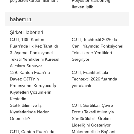
polyester/karbon filament
Polyester Karbon Ağı
İletken İplik
haber111
Şirket Haberleri
CJTI, 139. Kanton
CJTI, Techtextil 2026'da
Fuarı'nda İlk Kez Tanıtıldı
Canlı Yayında: Fonksiyonel
3. Aşama: Fonksiyonel
Tekstillerde Yenilikleri
Tekstil Yeniliklerini Küresel
Sergiliyor
Alıcılara Sunuyor
139. Kanton Fuarı'na
CJTI, Frankfurt'taki
Davet: CJTI'nin
Techtextil 2026 fuarında
Profesyonel Koruyucu İş
yer alacak.
Kıyafetleri Çözümlerini
Keşfedin
Statik Bilimi ve İş
CJTI, Sertifikalı Çevre
Kıyafetlerinde Neden
Dostu Tekstil Atılımıyla
Önemlidir?
Sürdürülebilir Üretim
Liderliğini Gösteriyor
CJTI, Canton Fuarı'nda
Mükemmellikle Bağlantı