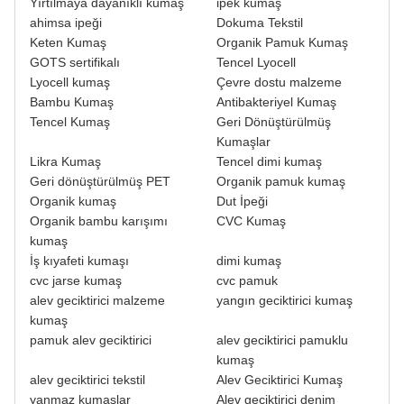
Yırtılmaya dayanıklı kumaş
ipek kumaş
ahimsa ipeği
Dokuma Tekstil
Keten Kumaş
Organik Pamuk Kumaş
GOTS sertifikalı
Tencel Lyocell
Lyocell kumaş
Çevre dostu malzeme
Bambu Kumaş
Antibakteriyel Kumaş
Tencel Kumaş
Geri Dönüştürülmüş
Kumaşlar
Likra Kumaş
Tencel dimi kumaş
Geri dönüştürülmüş PET
Organik pamuk kumaş
Organik kumaş
Dut İpeği
Organik bambu karışımı
CVC Kumaş
kumaş
İş kıyafeti kumaşı
dimi kumaş
cvc jarse kumaş
cvc pamuk
alev geciktirici malzeme
yangın geciktirici kumaş
kumaş
pamuk alev geciktirici
alev geciktirici pamuklu
kumaş
alev geciktirici tekstil
Alev Geciktirici Kumaş
yanmaz kumaşlar
Alev geciktirici denim