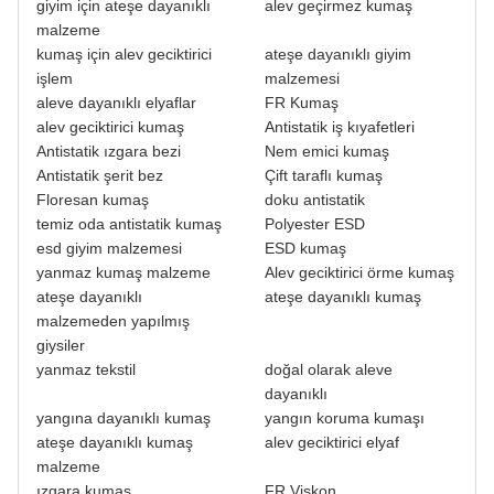
giyim için ateşe dayanıklı
alev geçirmez kumaş
malzeme
kumaş için alev geciktirici
ateşe dayanıklı giyim
işlem
malzemesi
aleve dayanıklı elyaflar
FR Kumaş
alev geciktirici kumaş
Antistatik iş kıyafetleri
Antistatik ızgara bezi
Nem emici kumaş
Antistatik şerit bez
Çift taraflı kumaş
Floresan kumaş
doku antistatik
temiz oda antistatik kumaş
Polyester ESD
esd giyim malzemesi
ESD kumaş
yanmaz kumaş malzeme
Alev geciktirici örme kumaş
ateşe dayanıklı
ateşe dayanıklı kumaş
malzemeden yapılmış
giysiler
yanmaz tekstil
doğal olarak aleve
dayanıklı
yangına dayanıklı kumaş
yangın koruma kumaşı
ateşe dayanıklı kumaş
alev geciktirici elyaf
malzeme
ızgara kumaş
FR Viskon