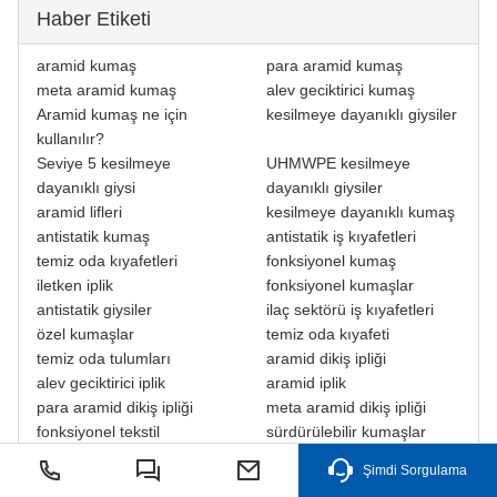
Haber Etiketi
aramid kumaş
para aramid kumaş
meta aramid kumaş
alev geciktirici kumaş
Aramid kumaş ne için
kesilmeye dayanıklı giysiler
kullanılır?
Seviye 5 kesilmeye
UHMWPE kesilmeye
dayanıklı giysi
dayanıklı giysiler
aramid lifleri
kesilmeye dayanıklı kumaş
antistatik kumaş
antistatik iş kıyafetleri
temiz oda kıyafetleri
fonksiyonel kumaş
iletken iplik
fonksiyonel kumaşlar
antistatik giysiler
ilaç sektörü iş kıyafetleri
özel kumaşlar
temiz oda kıyafeti
temiz oda tulumları
aramid dikiş ipliği
alev geciktirici iplik
aramid iplik
para aramid dikiş ipliği
meta aramid dikiş ipliği
fonksiyonel tekstil
sürdürülebilir kumaşlar
alev geciktirici polyester
alev geciktirici giysiler
Şimdi Sorgulama
koruyucu tekstil
modakrilik elyaf