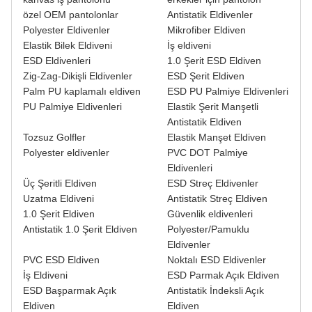
özel OEM pantolonlar
Antistatik Eldivenler
Polyester Eldivenler
Mikrofiber Eldiven
Elastik Bilek Eldiveni
İş eldiveni
ESD Eldivenleri
1.0 Şerit ESD Eldiven
Zig-Zag-Dikişli Eldivenler
ESD Şerit Eldiven
Palm PU kaplamalı eldiven
ESD PU Palmiye Eldivenleri
PU Palmiye Eldivenleri
Elastik Şerit Manşetli
Antistatik Eldiven
Tozsuz Golfler
Elastik Manşet Eldiven
Polyester eldivenler
PVC DOT Palmiye
Eldivenleri
Üç Şeritli Eldiven
ESD Streç Eldivenler
Uzatma Eldiveni
Antistatik Streç Eldiven
1.0 Şerit Eldiven
Güvenlik eldivenleri
Antistatik 1.0 Şerit Eldiven
Polyester/Pamuklu
Eldivenler
PVC ESD Eldiven
Noktalı ESD Eldivenler
İş Eldiveni
ESD Parmak Açık Eldiven
ESD Başparmak Açık
Antistatik İndeksli Açık
Eldiven
Eldiven