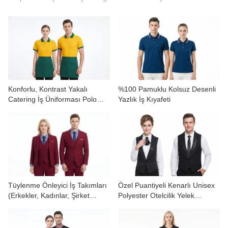
BIZIMLE ILETIŞIME GEÇIN
VIDEOLAR
Konforlu, Kontrast Yakalı
%100 Pamuklu Kolsuz Desenli
Catering İş Üniforması Polo
Yazlık İş Kıyafeti
Tişörtleri
Tüylenme Önleyici İş Takımları
Özel Puantiyeli Kenarlı Unisex
(Erkekler, Kadınlar, Şirket
Polyester Otelcilik Yelek
Üniformaları)
Üniforma Takımı