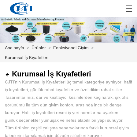
العربية
česky
Deutsch
English
E
Ana sayfa
>
Ürünler
>
Fonksiyonel Giyim
>
Kurumsal İş Kıyafetleri
ANA SAYFA
ÜRÜNLER
Kurumsal İş Kıyafetleri
CJTI'nin Kurumsal İş Kıyafetleri üç temel kategoriye ayrılıyor: hafif
ÖZELLEŞTIRME
iş kıyafetleri, günlük rahat kıyafetler ve özel dikim rahat stiller.
Tasarımlarımız, dar ve kısıtlayıcı kesimlerden kaçınarak, şık ofis
HAKKIMIZDA
görünümü ile tüm gün giyim konforu arasında ince bir denge
kuruyor. Hafif iş kıyafetleri resmi iş yeri normlarına uyarken,
HABER
günlük seçenekler yumuşak ve nefes alabilir bir yapı sunuyor.
ENDÜSTRI
Tüm ürünler, çeşitli çalışma senaryolarında farklı kurumsal giyim
taleplerini karşılamak için düzgün silüetleri koruyor.