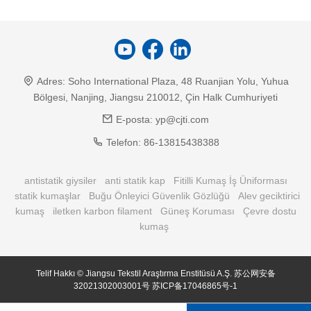
Adres:
Soho International Plaza, 48 Ruanjian Yolu, Yuhua
Bölgesi, Nanjing, Jiangsu 210012, Çin Halk Cumhuriyeti
E-posta:
yp@cjti.com
Telefon:
86-13815438388
antistatik giysiler
anti statik kap
Fitilli Kumaş İş Üniforması
statik kumaşlar
Buğu Önleyici Güvenlik Gözlüğü
Alev geciktirici
kumaş
iletken karbon filament
Güneş Koruması
Çevre dostu
kumaş
Telif Hakkı © Jiangsu Tekstil Araştırma Enstitüsü A.Ş.
苏公网安备
32021302003001号
苏ICP备17046865号-1