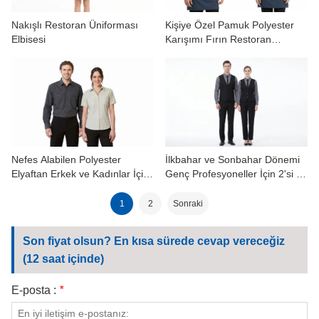
Nakışlı Restoran Üniforması
Kişiye Özel Pamuk Polyester
Elbisesi
Karışımı Fırın Restoran
Üniforma Gömlekleri
Nefes Alabilen Polyester
İlkbahar ve Sonbahar Dönemi
Elyaftan Erkek ve Kadınlar İçin
Genç Profesyoneller İçin 2'si 1
Günlük İş Gömlekleri İlkbahar
Arada İş Gömleği ve Yelek
Sonbahar
Kombinasyonu
1
2
Sonraki
Son fiyat olsun? En kısa sürede cevap vereceğiz
(12 saat içinde)
E-posta :
*