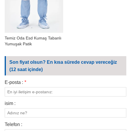
Temiz Oda Esd Kumaş Tabanlı
Yumuşak Patik
Son fiyat olsun? En kısa sürede cevap vereceğiz
(12 saat içinde)
E-posta :
*
isim :
Telefon :