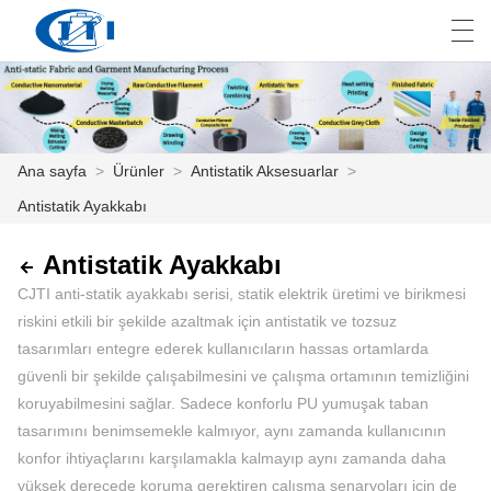
العربية
česky
Deutsch
English
E
Ana sayfa
>
Ürünler
>
Antistatik Aksesuarlar
>
Antistatik Ayakkabı
ANA SAYFA
ÜRÜNLER
Antistatik Ayakkabı
CJTI anti-statik ayakkabı serisi, statik elektrik üretimi ve birikmesi
ÖZELLEŞTIRME
riskini etkili bir şekilde azaltmak için antistatik ve tozsuz
tasarımları entegre ederek kullanıcıların hassas ortamlarda
HAKKIMIZDA
güvenli bir şekilde çalışabilmesini ve çalışma ortamının temizliğini
koruyabilmesini sağlar. Sadece konforlu PU yumuşak taban
HABER
tasarımını benimsemekle kalmıyor, aynı zamanda kullanıcının
ENDÜSTRI
konfor ihtiyaçlarını karşılamakla kalmayıp aynı zamanda daha
yüksek derecede koruma gerektiren çalışma senaryoları için de