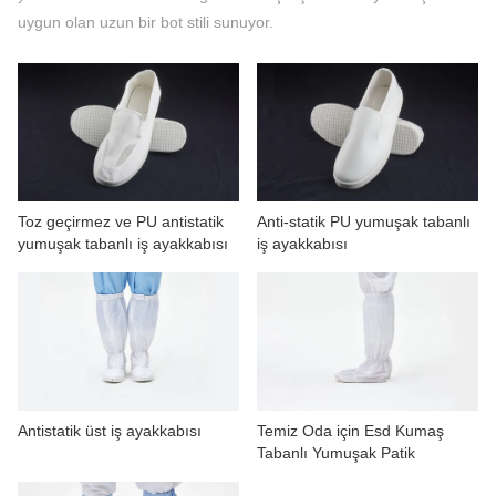
BIZIMLE ILETIŞIME GEÇIN
uygun olan uzun bir bot stili sunuyor.
VIDEOLAR
Toz geçirmez ve PU antistatik
Anti-statik PU yumuşak tabanlı
yumuşak tabanlı iş ayakkabısı
iş ayakkabısı
Antistatik üst iş ayakkabısı
Temiz Oda için Esd Kumaş
Tabanlı Yumuşak Patik