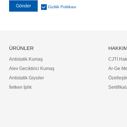
Gönder
Gizlilik Politikası
ÜRÜNLER
HAKKIM
Antistatik Kumaş
CJTI Hak
Alev Geciktirici Kumaş
Ar-Ge Me
Antistatik Giysiler
Özelleşt
İletken İplik
Sertifikal