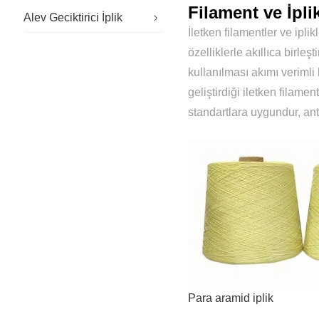
Filament ve İpli
Alev Geciktirici İplik
İletken filamentler ve ipli
özelliklerle akıllıca birleş
kullanılması akımı veriml
geliştirdiği iletken filam
standartlara uygundur, anti
Para aramid iplik