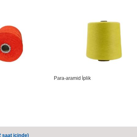
Para-aramid İplik
 saat içinde)