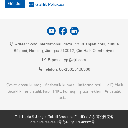
Gönder
Gizlilik Politikası
Adres:
Soho International Plaza, 48 Ruanjian Yolu, Yuhua
Bölgesi, Nanjing, Jiangsu 210012, Çin Halk Cumhuriyeti
E-posta:
yp@cjti.com
Telefon:
86-13815438388
Çevre dostu kumaş
Antistatik kumaş
üniforma seti
HeiQ Akıllı
Sıcaklık
anti statik kap
PİKE kumaş
iş gömlekleri
Antistatik
astar
Telif Hakkı © Jiangsu Tekstil Araştırma Enstitüsü A.Ş.
苏公网安备
32021302003001号
苏ICP备17046865号-1