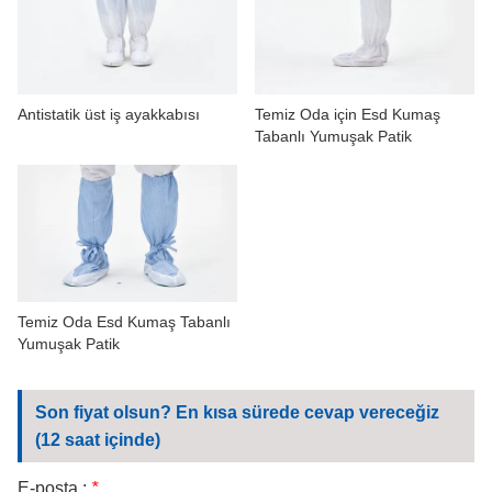
BIZIMLE ILETIŞIME GEÇIN
VIDEOLAR
Antistatik üst iş ayakkabısı
Temiz Oda için Esd Kumaş
Tabanlı Yumuşak Patik
Temiz Oda Esd Kumaş Tabanlı
Yumuşak Patik
Son fiyat olsun? En kısa sürede cevap vereceğiz
(12 saat içinde)
E-posta :
*