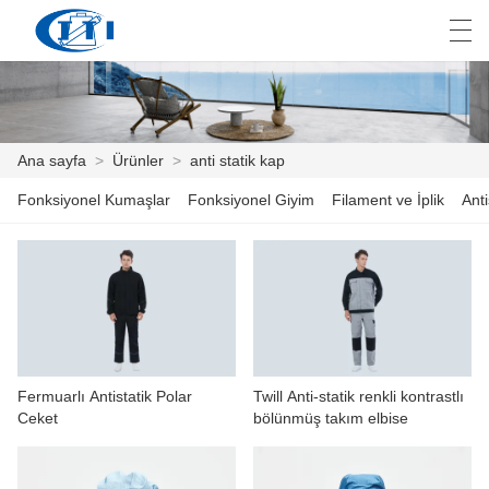
العربية
česky
Deutsch
English
E
Ana sayfa
>
Ürünler
>
anti statik kap
Fonksiyonel Kumaşlar
Fonksiyonel Giyim
Filament ve İplik
Anti
ANA SAYFA
ÜRÜNLER
ÖZELLEŞTIRME
HAKKIMIZDA
Fermuarlı Antistatik Polar
Twill Anti-statik renkli kontrastlı
HABER
Ceket
bölünmüş takım elbise
ENDÜSTRI