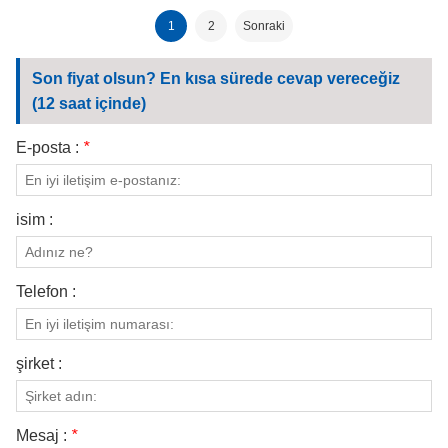
şal şapka
1
2
Sonraki
Son fiyat olsun? En kısa sürede cevap vereceğiz
(12 saat içinde)
E-posta :
*
isim :
Telefon :
şirket :
Mesaj :
*