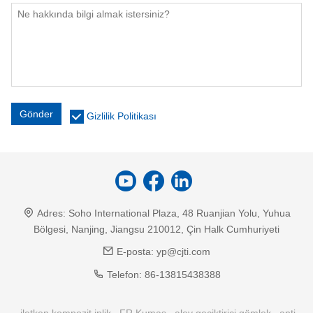
Gönder
Gizlilik Politikası
Adres:
Soho International Plaza, 48 Ruanjian Yolu, Yuhua
Bölgesi, Nanjing, Jiangsu 210012, Çin Halk Cumhuriyeti
E-posta:
yp@cjti.com
Telefon:
86-13815438388
iletken kompozit iplik
FR Kumaş
alev geciktirici gömlek
anti