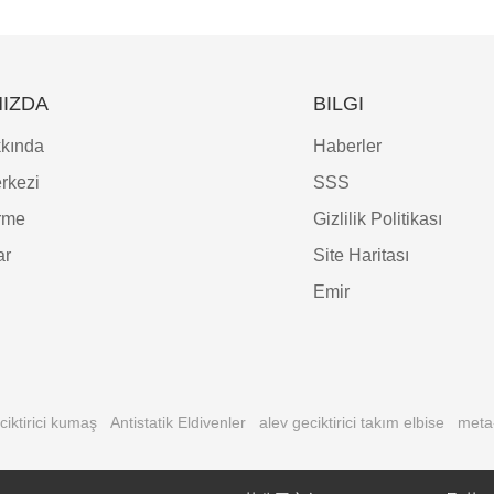
IZDA
BILGI
kında
Haberler
rkezi
SSS
irme
Gizlilik Politikası
ar
Site Haritası
Emir
ciktirici kumaş
Antistatik Eldivenler
alev geciktirici takım elbise
meta-