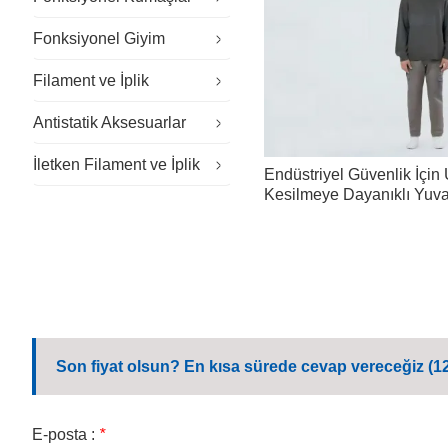
Fonksiyonel Giyim
Özel Kumaşlar
Filament ve İplik
Sürdürülebilir Kumaş
Özel İş Kıyafetleri
Antistatik Aksesuarlar
Dış Mekan Kumaşı
Temiz oda kıyafetleri
Alev Geciktirici İplik
İletken Filament ve İplik
Genel İş Kıyafetleri
Antistatik Eldivenler
Endüstriyel Güvenlik İçi
Kesilmeye Dayanıklı Yuva
Kurumsal İş Kıyafetleri
Antistatik Şapka
Sweatshirt
Günlük İş Kıyafetleri
Antistatik Ayakkabı
Okul Üniforması
Mikrofiber Mendil
Son fiyat olsun? En kısa sürede cevap vereceğiz (12
E-posta :
*