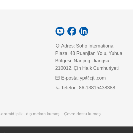
Adres:
Soho International
Plaza, 48 Ruanjian Yolu, Yuhua
Bölgesi, Nanjing, Jiangsu
210012, Çin Halk Cumhuriyeti
E-posta:
yp@cjti.com
Telefon:
86-13815438388
aramid iplik
dış mekan kumaşı
Çevre dostu kumaş