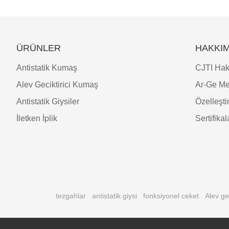
ÜRÜNLER
HAKKIM
Antistatik Kumaş
CJTI Hak
Alev Geciktirici Kumaş
Ar-Ge Me
Antistatik Giysiler
Özelleşt
İletken İplik
Sertifikal
tezgahlar
antistatik giysi
fonksiyonel ceket
Alev ge