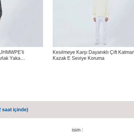
n UHMWPE'li
Kesilmeye Karşı Dayanıklı Çift Katman
rlak Yaka
Kazak E Seviye Koruma
 saat içinde)
isim :