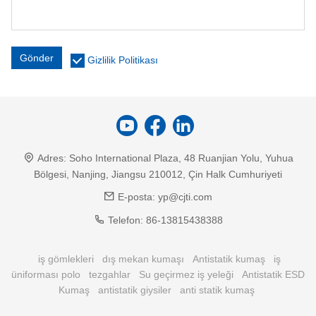
Gönder
Gizlilik Politikası
Adres:
Soho International Plaza, 48 Ruanjian Yolu, Yuhua
Bölgesi, Nanjing, Jiangsu 210012, Çin Halk Cumhuriyeti
E-posta:
yp@cjti.com
Telefon:
86-13815438388
iş gömlekleri
dış mekan kumaşı
Antistatik kumaş
iş
üniforması polo
tezgahlar
Su geçirmez iş yeleği
Antistatik ESD
Kumaş
antistatik giysiler
anti statik kumaş