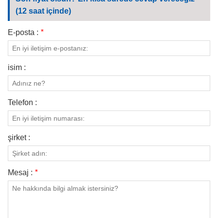
BIZIMLE ILETIŞIME GEÇIN
(12 saat içinde)
VIDEOLAR
E-posta :
*
isim :
Telefon :
şirket :
Mesaj :
*