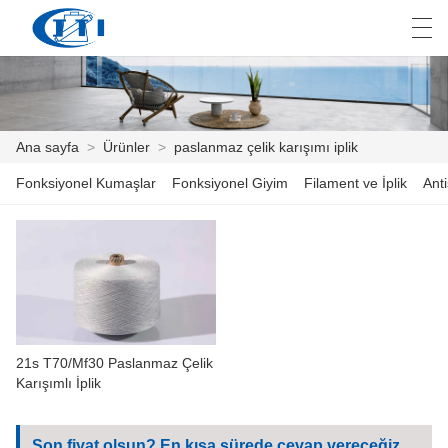
العربية
česky
Deutsch
English
E
Ana sayfa
>
Ürünler
>
paslanmaz çelik karışımı iplik
Fonksiyonel Kumaşlar
Fonksiyonel Giyim
Filament ve İplik
Anti
ANA SAYFA
ÜRÜNLER
ÖZELLEŞTIRME
HAKKIMIZDA
21s T70/Mf30 Paslanmaz Çelik
HABER
Karışımlı İplik
ENDÜSTRI
Son fiyat olsun? En kısa sürede cevap vereceğiz