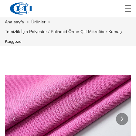
Ana sayfa
>
Ürünler
>
العربية
česky
Deutsch
English
E
Temizlik İçin Polyester / Poliamid Örme Çift Mikrofiber Kumaş
Kuşgözü
ANA SAYFA
ÜRÜNLER
ÖZELLEŞTIRME
HAKKIMIZDA
HABER
ENDÜSTRI