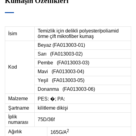
Kumaşın Özellikleri
Temizlik için delikli polyester/poliamid
İsim
örme çift mikrofiber kumaş
Beyaz (
FA013003-01
)
Sarı
(FA013003-02)
Pembe
(FA013003-03)
Kod
Mavi
(FA013003-04)
Yeşil
(FA013003-05)
Donanma
(FA013003-06)
Malzeme
PES: �; PA:
Şartname
kilitleme dikişi
İplik
75D/36f
numarası
2
Ağırlık
165G/A