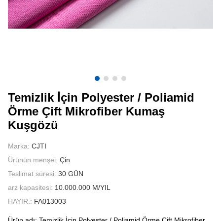
BIZIMLE ILETIŞIME GEÇIN
VIDEOLAR
Temizlik İçin Polyester / Poliamid
Örme Çift Mikrofiber Kumaş
Kuşgözü
Marka:
CJTI
Ürünün menşei:
Çin
Teslimat süresi:
30 GÜN
arz kapasitesi:
10.000.000 M/YIL
HAYIR.:
FA013003
Ürün adı: Temizlik İçin Polyester / Poliamid Örme Çift Mikrofiber