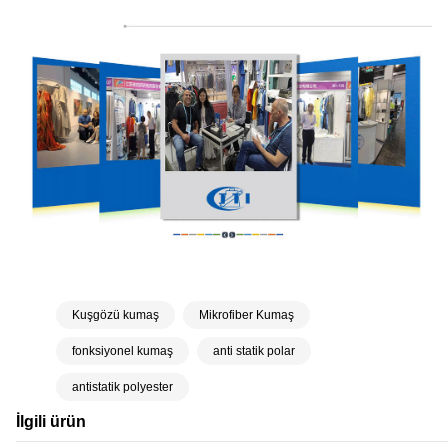
Kuşgözü kumaş
Mikrofiber Kumaş
fonksiyonel kumaş
anti statik polar
antistatik polyester
İlgili ürün