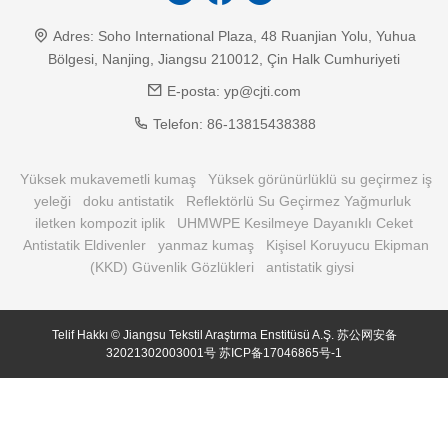
Adres:
Soho International Plaza, 48 Ruanjian Yolu, Yuhua
Bölgesi, Nanjing, Jiangsu 210012, Çin Halk Cumhuriyeti
E-posta:
yp@cjti.com
Telefon:
86-13815438388
Yüksek mukavemetli kumaş
Yüksek görünürlüklü su geçirmez iş
yeleği
doku antistatik
Reflektörlü Su Geçirmez Yağmurluk
iletken kompozit iplik
UHMWPE Kesilmeye Dayanıklı Ceket
Antistatik Eldivenler
yanmaz kumaş
Kişisel Koruyucu Ekipman
(KKD) Güvenlik Gözlükleri
antistatik giysi
Telif Hakkı © Jiangsu Tekstil Araştırma Enstitüsü A.Ş.
苏公网安备
32021302003001号
苏ICP备17046865号-1