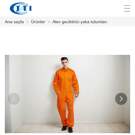
Ana sayfa
>
Ürünler
>
Alev geciktirici yaka tulumları
العربية
česky
Deutsch
English
E
ANA SAYFA
ÜRÜNLER
ÖZELLEŞTIRME
HAKKIMIZDA
HABER
ENDÜSTRI