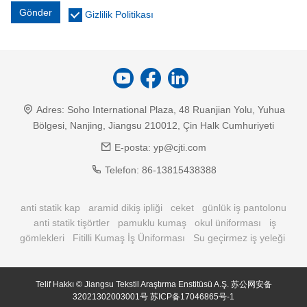
Gönder
Gizlilik Politikası
Adres:
Soho International Plaza, 48 Ruanjian Yolu, Yuhua
Bölgesi, Nanjing, Jiangsu 210012, Çin Halk Cumhuriyeti
E-posta:
yp@cjti.com
Telefon:
86-13815438388
anti statik kap
aramid dikiş ipliği
ceket
günlük iş pantolonu
anti statik tişörtler
pamuklu kumaş
okul üniforması
iş
gömlekleri
Fitilli Kumaş İş Üniforması
Su geçirmez iş yeleği
Telif Hakkı © Jiangsu Tekstil Araştırma Enstitüsü A.Ş.
苏公网安备
32021302003001号
苏ICP备17046865号-1