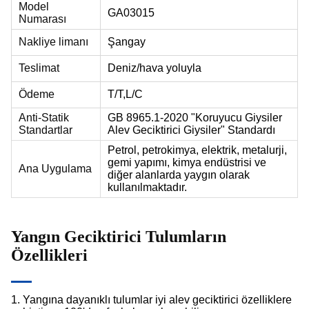
Model
GA03015
Numarası
Nakliye limanı
Şangay
Teslimat
Deniz/hava yoluyla
Ödeme
T/T,L/C
Anti-Statik
GB 8965.1-2020 "Koruyucu Giysiler
Standartlar
Alev Geciktirici Giysiler" Standardı
Petrol, petrokimya, elektrik, metalurji,
gemi yapımı, kimya endüstrisi ve
Ana Uygulama
diğer alanlarda yaygın olarak
kullanılmaktadır.
Yangın Geciktirici Tulumların
Özellikleri
1. Yangına dayanıklı tulumlar iyi alev geciktirici özelliklere