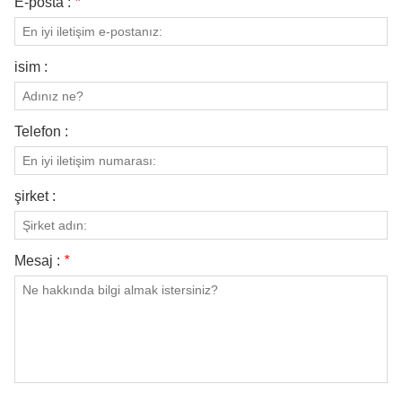
E-posta :
*
isim :
Telefon :
şirket :
Mesaj :
*