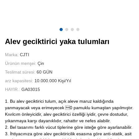
BIZIMLE ILETIŞIME GEÇIN
VIDEOLAR
Alev geciktirici yaka tulumları
Marka:
CJTI
Ürünün menşei:
Çin
Teslimat süresi:
60 GÜN
arz kapasitesi:
10.000.000 Kişi/Yıl
HAYIR.:
GA03015
1. Bu alev geciktirici tulum, açık aleve maruz kaldığında
yanmayacak veya erimeyecek 0 pamuklu kumaştan yapılmıştır.
Kıvılcım önleyicidir, alev geciktirici özelliği iyidir, çevre dostudur,
yıkanmaya karşı dayanıklıdır, rahattır ve nefes alabilir.
2. Bel tasarımı farklı vücut tiplerine göre isteğe göre ayarlanabilir.
3. İhtiyacınıza göre alev geciktiricilik esasına göre anti-statik, asit