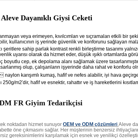
Aleve Dayanıklı Giysi Ceketi
anmayan veya erimeyen, kıvılcımları ve sıçramaları etkili bir şekil
ilir, kullanıcının iş yerinde güvenlik ve konforunu sağlayan mal
cı şeritlere sahip parlak kontrast renkli birleştirme tasarımı ya
nlik uyarısı olarak da hizmet eder, düşük ışıklı ortamlarda görü
üç boyutlu cep, ek depolama alanı sağlamak üzere tasarlanmıştır v
tasarlanmış olup, çalışanların işyerinde daha rahat ve konforlu ol
naylon karışımlı kumaş, hafif ve nefes alabilir, iyi hava geçirgen
 250g/m2'dir, hafif ve esnektir, rahattır ve iş hareketlerini kısıtla
OD
M FR Giyim Tedarikçisi
tek noktadan hizmet sunuyor
OEM ve ODM çözümleri
Aleve day
abette öne çıkmasını sağlar. Her müşterinin benzersiz ihtiyaçları
rsiz gereksinimlerini karşılamak için esnek ve yenilikçi özelleşt