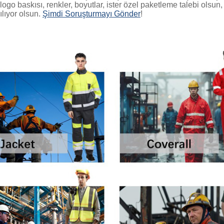
 logo baskısı, renkler, boyutlar, ister özel paketleme talebi olsun
lıyor olsun.
Şimdi Soruşturmayı Gönder
!