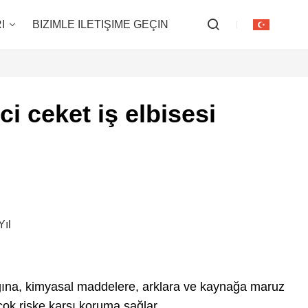
I
BIZIMLE ILETIŞIME GEÇIN
ci ceket iş elbisesi
Yıl
angına, kimyasal maddelere, arklara ve kaynağa maruz
çok riske karşı koruma sağlar.