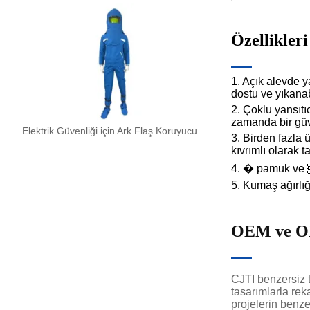
Özellikleri
1. Açık alevde y
dostu ve yıkanab
2. Çoklu yansıtı
zamanda bir güve
Elektrik Güvenliği için Ark Flaş Koruyucu Bölünmüş İş Kıyafetleri
3. Birden fazla 
kıvrımlı olarak 
4. � pamuk ve  
5. Kumaş ağırlığı
OEM ve 
CJTI benzersiz 
tasarımlarla rek
projelerin benze