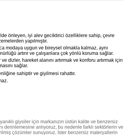
de önleyen, iyi alev geciktirici özelliklere sahip, çevre
zemelerden yapılmıştır.
lnızca modaya uygun ve bireysel olmakla kalmaz, aynı
nürlüğü artırır ve çalışanlara çok yönlü koruma sağlar.
e dizler, hareket alanını artırmak ve konforu artırmak için
masını sağlar.
liğine sahiptir ve giyilmesi rahattır.
maz.
anıklı giysiler için markanızın üstün kalite ve benzersiz
nı derinlemesine anlıyoruz, bu nedenle farklı sektörlerin ve
irilmiş çözümler sunuyoruz. İster benzersiz materyallerin