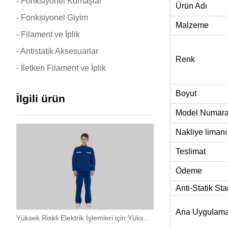
- Fonksiyonel Kumaşlar
Ürün Adı
- Fonksiyonel Giyim
Malzeme
- Filament ve İplik
- Antistatik Aksesuarlar
Renk
- İletken Filament ve İplik
Boyut
İlgili ürün
Model Numara
Nakliye limanı
Teslimat
Ödeme
Anti-Statik Sta
Ana Uygulam
Yüksek Riskli Elektrik İşlemleri için Yüksek Korumalı Ark Flaş Bölünmüş İş Kıyafetleri