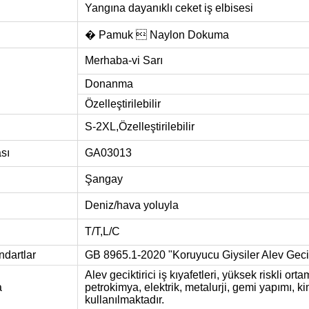
Yangına dayanıklı ceket iş elbisesi
� Pamuk  Naylon Dokuma
Merhaba-vi Sarı
Donanma
Özelleştirilebilir
S-2XL,
Özelleştirilebilir
sı
GA03013
Şangay
Deniz/hava yoluyla
T/T,L/C
ndartlar
GB 8965.1-2020 "Koruyucu Giysiler Alev Gecikt
Alev geciktirici iş kıyafetleri, yüksek riskli ort
a
petrokimya, elektrik, metalurji, gemi yapımı, k
kullanılmaktadır.