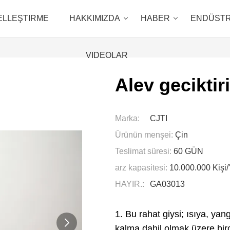
ELLEŞTIRME
HAKKIMIZDA
HABER
ENDÜSTR
VIDEOLAR
Alev geciktiri
Marka:
CJTI
Ürünün menşei:
Çin
Teslimat süresi:
60 GÜN
arz kapasitesi:
10.000.000 Kişi/
HAYIR.:
GA03013
1. Bu rahat giysi; ısıya, y
kalma dahil olmak üzere bir