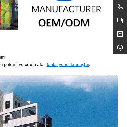
rı
i patenti ve ödülü aldı.
fonksiyonel kumaşlar
.