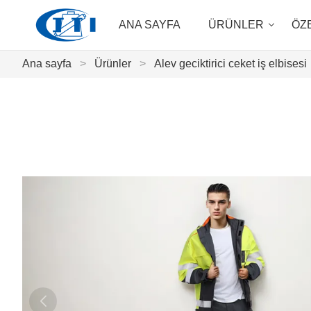
ANA SAYFA
ÜRÜNLER
ÖZ
Ana sayfa
>
Ürünler
>
Alev geciktirici ceket iş elbisesi