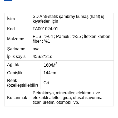
SD Anti-statik şambray kumaş (hafif) iş
İsim
kıyafetleri için
Kod
FA001024-01
PES : %64 ; Pamuk : %35 ; İletken karbon
Malzeme
fiber : %1
Şartname
ova
İplik sayısı
45
S
/2*21s
2
Ağırlık
160
/M
Genişlik
144cm
Renk
Gri
(özelleştirilebilir)
Petrokimya, mineraller, elektronik ve
Kullanmak
elektrikli aletler, gıda, ulusal savunma,
ticari üretim, otomobil vb.