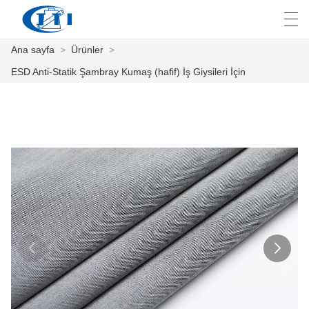
Ana sayfa
>
Ürünler
>
العربية
česky
Deutsch
English
E
ESD Anti-Statik Şambray Kumaş (hafif) İş Giysileri İçin
ANA SAYFA
ÜRÜNLER
ÖZELLEŞTIRME
HAKKIMIZDA
HABER
ENDÜSTRI