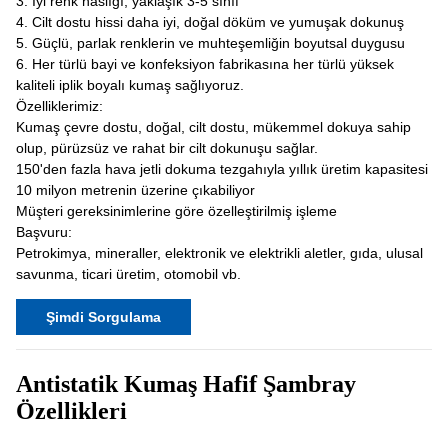
3. İyi renk haslığı, yaklaşık 3-5 sınıf
4. Cilt dostu hissi daha iyi, doğal döküm ve yumuşak dokunuş
5. Güçlü, parlak renklerin ve muhteşemliğin boyutsal duygusu
6. Her türlü bayi ve konfeksiyon fabrikasına her türlü yüksek
kaliteli iplik boyalı kumaş sağlıyoruz.
Özelliklerimiz:
Kumaş çevre dostu, doğal, cilt dostu, mükemmel dokuya sahip
olup, pürüzsüz ve rahat bir cilt dokunuşu sağlar.
150'den fazla hava jetli dokuma tezgahıyla yıllık üretim kapasitesi
10 milyon metrenin üzerine çıkabiliyor
Müşteri gereksinimlerine göre özelleştirilmiş işleme
Başvuru:
Petrokimya, mineraller, elektronik ve elektrikli aletler, gıda, ulusal
savunma, ticari üretim, otomobil vb.
Şimdi Sorgulama
Antistatik Kumaş Hafif Şambray
Özellikleri