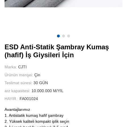
BIZIMLE ILETIŞIME GEÇIN
VIDEOLAR
ESD Anti-Statik Şambray Kumaş
(hafif) İş Giysileri İçin
Marka:
CJTI
Ürünün menşei:
Çin
Teslimat süresi:
30 GÜN
arz kapasitesi:
10.000.000 M/YIL
HAYIR.:
FA001024
Avantajlarımız
1. Antistatik kumaş hafif şambray
2. Yüksek kaliteli kompakt iplik seçin