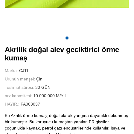
BIZIMLE ILETIŞIME GEÇIN
VIDEOLAR
Akrilik doğal alev geciktirici örme
kumaş
Marka:
CJTI
Ürünün menşei:
Çin
Teslimat süresi:
30 GÜN
arz kapasitesi:
10.000.000 M/YIL
HAYIR.:
FA003037
Bu Akrilik örme kumaş, doğal olarak yangına dayanıklı dokunmuş
bir kumaştır. Bu koruyucu kumaştan yapılan FR giysiler
çoğunlukla kaynak, petrol gazı endüstrilerinde kullanılır. Isıya ve