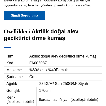
aleve karşı koruma sağlar. Güvenlik koruyucu giysileri için
uygundur ve işçilere her yönden güvenlik koruması sağlar.
Şimdi Sorgulama
Akrilik doğal alev
Özellikleri
geciktirici örme kumaş
İsim
Akrilik doğal alev geciktirici örme kumaş
Kod
FA003037
Malzeme
%60Akrilik %40Pamuk
Şartname
Örme
Ağırlık
235G/M²-Sarı 250G/M²-Siyah
Genişlik
170cm
Renk
floresan sarı/siyah (özelleştirilebilir)
(özelleştirilebilir)