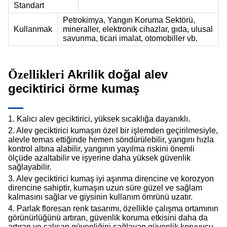
Standart
Petrokimya, Yangın Koruma Sektörü,
Kullanmak
mineraller, elektronik cihazlar, gıda, ulusal
savunma, ticari imalat, otomobiller vb.
Akrilik doğal alev
Özellikleri
geciktirici örme kumaş
1. Kalıcı alev geciktirici, yüksek sıcaklığa dayanıklı.
2. Alev geciktirici kumaşın özel bir işlemden geçirilmesiyle,
alevle temas ettiğinde hemen söndürülebilir, yangını hızla
kontrol altına alabilir, yangının yayılma riskini önemli
ölçüde azaltabilir ve işyerine daha yüksek güvenlik
sağlayabilir.
3. Alev geciktirici kumaş iyi aşınma direncine ve korozyon
direncine sahiptir, kumaşın uzun süre güzel ve sağlam
kalmasını sağlar ve giysinin kullanım ömrünü uzatır.
4. Parlak floresan renk tasarımı, özellikle çalışma ortamının
görünürlüğünü artıran, güvenlik koruma etkisini daha da
artıran ve çalışan güvenliğini sağlayan güvenlik koruyucu