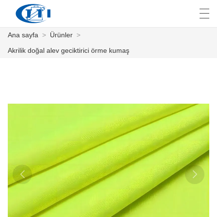
Ana sayfa
>
Ürünler
>
العربية
česky
Deutsch
English
E
Akrilik doğal alev geciktirici örme kumaş
ANA SAYFA
ÜRÜNLER
ÖZELLEŞTIRME
HAKKIMIZDA
HABER
ENDÜSTRI