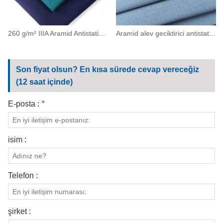
260 g/m² IIIA Aramid Antistatik Alev Geciktirici Fitilli Kumaş (93/5/2)
Aramid alev geciktirici antistatik file kumaş 200(93/5/2)
Son fiyat olsun? En kısa sürede cevap vereceğiz
(12 saat içinde)
E-posta :
*
isim :
Telefon :
şirket :