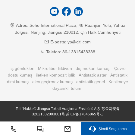
Adres:
Soho International Plaza, 48 Ruanjian Yolu, Yuhua
Bölgesi, Nanjing, Jiangsu 210012, Çin Halk Cumhuriyeti
E-posta:
yp@cjti.com
Telefon:
86-13815438388
iş gömlekleri
Mikrofiber Eldiven
dış mekan kumaşı
Çevre
dostu kumaş
iletken kompozit iplik
Antistatik astar
Antistatik
dimi kumaş
alev geçirmez kumaş
antistatik genel
Kesilmeye
dayanıklı tulum
Telif Hakkı © Jiangsu Tekstil Araştırma Enstitüsü A.Ş.
苏公网安备
32021302003001号
苏ICP备17046865号-1
Şimdi Sorgulama