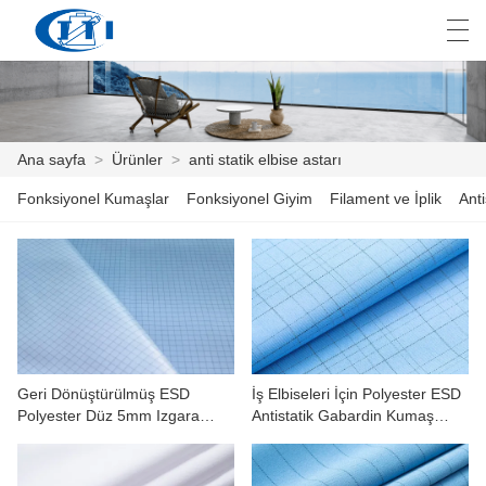
العربية
česky
Deutsch
English
E
Ana sayfa
>
Ürünler
>
anti statik elbise astarı
Fonksiyonel Kumaşlar
Fonksiyonel Giyim
Filament ve İplik
Anti
ANA SAYFA
ÜRÜNLER
ÖZELLEŞTIRME
HAKKIMIZDA
Geri Dönüştürülmüş ESD
İş Elbiseleri İçin Polyester ESD
HABER
Polyester Düz 5mm Izgara
Antistatik Gabardin Kumaş
Kumaş
Düzensiz Izgara
ENDÜSTRI