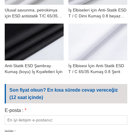
Ulusal savunma, petrokimya
İş Elbiseleri için Anti-Statik ESD
için ESD antistatik T/C 65/35
T / C Dimi Kumaş 0.8 beyaz
kumaş 1.0 şerit
Şerit
Anti-Statik ESD Şambray
İş Elbisesi İçin Anti-Statik ESD
Kumaş (koyu) İş Kıyafetleri İçin
T / C 65/35 Kumaş 0.8 Şerit
Son fiyat olsun? En kısa sürede cevap vereceğiz
(12 saat içinde)
E-posta :
*
isim :