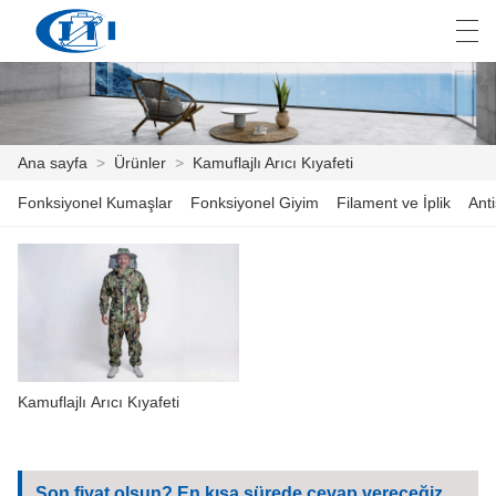
العربية
česky
Deutsch
English
E
Ana sayfa
>
Ürünler
>
Kamuflajlı Arıcı Kıyafeti
Fonksiyonel Kumaşlar
Fonksiyonel Giyim
Filament ve İplik
Anti
ANA SAYFA
ÜRÜNLER
ÖZELLEŞTIRME
HAKKIMIZDA
Kamuflajlı Arıcı Kıyafeti
HABER
ENDÜSTRI
Son fiyat olsun? En kısa sürede cevap vereceğiz