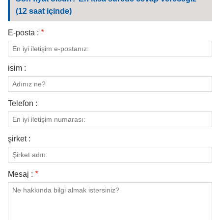
BIZIMLE ILETIŞIME GEÇIN
(12 saat içinde)
VIDEOLAR
E-posta :
*
isim :
Telefon :
şirket :
Mesaj :
*