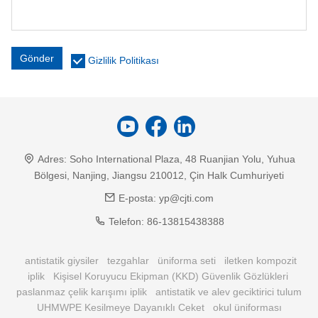
Gönder
Gizlilik Politikası
Adres:
Soho International Plaza, 48 Ruanjian Yolu, Yuhua
Bölgesi, Nanjing, Jiangsu 210012, Çin Halk Cumhuriyeti
E-posta:
yp@cjti.com
Telefon:
86-13815438388
antistatik giysiler
tezgahlar
üniforma seti
iletken kompozit
iplik
Kişisel Koruyucu Ekipman (KKD) Güvenlik Gözlükleri
paslanmaz çelik karışımı iplik
antistatik ve alev geciktirici tulum
UHMWPE Kesilmeye Dayanıklı Ceket
okul üniforması