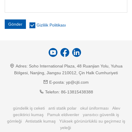
Gönder
Gizlilik Politikası
Adres:
Soho International Plaza, 48 Ruanjian Yolu, Yuhua
Bölgesi, Nanjing, Jiangsu 210012, Çin Halk Cumhuriyeti
E-posta:
yp@cjti.com
Telefon:
86-13815438388
gündelik iş ceketi
anti statik polar
okul üniforması
Alev
geciktirici kumaş
Pamuk eldivenler
yansıtıcı güvenlik iş
gömleği
Antistatik kumaş
Yüksek görünürlüklü su geçirmez iş
yeleği