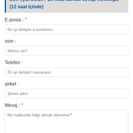
BIZIMLE ILETIŞIME GEÇIN
(12 saat içinde)
VIDEOLAR
E-posta :
*
isim :
Telefon :
şirket :
Mesaj :
*