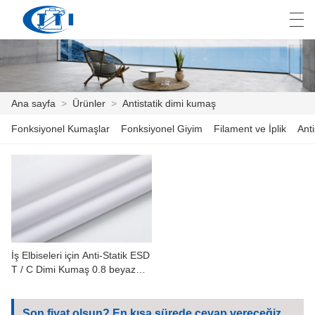
العربية
česky
Deutsch
English
E
Ana sayfa
>
Ürünler
>
Antistatik dimi kumaş
Fonksiyonel Kumaşlar
Fonksiyonel Giyim
Filament ve İplik
Anti
ANA SAYFA
ÜRÜNLER
ÖZELLEŞTIRME
HAKKIMIZDA
İş Elbiseleri için Anti-Statik ESD
HABER
T / C Dimi Kumaş 0.8 beyaz
Şerit
ENDÜSTRI
Son fiyat olsun? En kısa sürede cevap vereceğiz