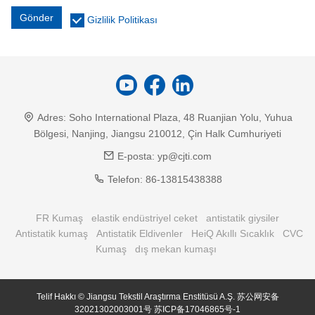
Gönder
Gizlilik Politikası
Adres:
Soho International Plaza, 48 Ruanjian Yolu, Yuhua
Bölgesi, Nanjing, Jiangsu 210012, Çin Halk Cumhuriyeti
E-posta:
yp@cjti.com
Telefon:
86-13815438388
FR Kumaş
elastik endüstriyel ceket
antistatik giysiler
Antistatik kumaş
Antistatik Eldivenler
HeiQ Akıllı Sıcaklık
CVC
Kumaş
dış mekan kumaşı
Telif Hakkı © Jiangsu Tekstil Araştırma Enstitüsü A.Ş.
苏公网安备
32021302003001号
苏ICP备17046865号-1