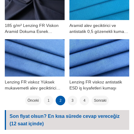
185 g/m² Lenzing FR Viskon
Aramid alev geciktirici ve
Aramid Dokuma Esnek
antistatik 0,5 gözenekli kumaş
Antistatik Yırtılmaya Dayanıklı
200 g/m²
Kumaş
Lenzing FR viskoz Yüksek
Lenzing FR viskoz antistatik
mukavemetli alev geciktirici
ESD iş kıyafetleri kumaşı
ESD kumaş
Önceki
1
2
3
4
Sonraki
Son fiyat olsun? En kısa sürede cevap vereceğiz
(12 saat içinde)