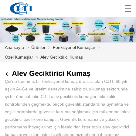
العربية
česky
Deutsch
English
E
Ana sayfa
>
Ürünler
>
Fonksiyonel Kumaşlar
>
Özel Kumaşlar
>
Alev Geciktirici Kumaş
ANA SAYFA
ÜRÜNLER
Alev Geciktirici Kumaş
Çin'de tanınmış bir fonksiyonel kumaş üreticisi olan CJTI, 60 yılı
ÖZELLEŞTIRME
aşkın Ar-Ge ve üretim deneyimine sahip olup kumaş sektöründe
iyi bir üne sahiptir. CJTI alev geciktirici kumaşlar, sıkı kalite
HAKKIMIZDA
kontrolünden geçmekte, birçok güvenlik standardına uymakta ve
çeşitli ortamlarda güvenilir koruma sağlamak için mükemmel alev
HABER
geciktirici özelliklere sahiptir. Güvenlik korumanız ve yüksek
ENDÜSTRI
performans ihtiyaçlarınız için idealdirler. İster toplu alev geciktirici
kumaş arıyor olun, ister özelleştirme hizmetlerine ihtiyacınız