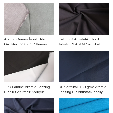
Aramid Gümüş İyonlu Alev
Kalıcı FR Antistatik Elastik
Geciktirici 230 g/m² Kumaş
Tekstil EN ASTM Sertifikalı
Kumaş 185
TPU Lamine Aramid Lenzing
UL Sertifikalı 150 g/m² Aramid
FR Su Geçirmez Koruyucu
Lenzing FR Antistatik Koruyucu
Kumaş
Kumaş