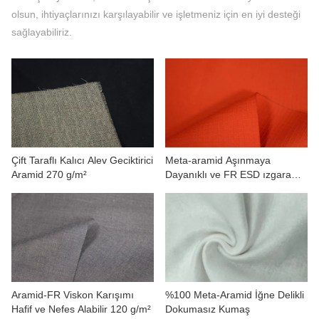
BIZIMLE ILETIŞIME GEÇIN
olsun, ihtiyaçlarınızı karşılayabilir ve işletmeniz için en iyi desteği
sağlayabiliriz.
VIDEOLAR
Çift Taraflı Kalıcı Alev Geciktirici
Meta-aramid Aşınmaya
Aramid 270 g/m²
Dayanıklı ve FR ESD ızgara
200(98/2)
Aramid-FR Viskon Karışımı
%100 Meta-Aramid İğne Delikli
Hafif ve Nefes Alabilir 120 g/m²
Dokumasız Kumaş